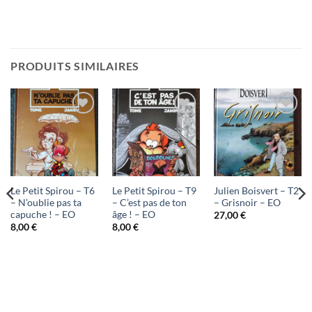
PRODUITS SIMILAIRES
Ajouter
Ajouter
Ajouter
à ma
à ma
à ma
liste
liste
liste
d'envies
d'envies
d'envies
Le Petit Spirou – T6
Le Petit Spirou – T9
Julien Boisvert – T2
– N’oublie pas ta
– C’est pas de ton
– Grisnoir – EO
capuche ! – EO
âge ! – EO
27,00
€
8,00
€
8,00
€