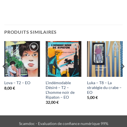
PRODUITS SIMILAIRES
Ajouter
Ajouter
Ajouter
à ma
à ma
à ma
liste
liste
liste
d'envies
d'envies
d'envies
L’indémodable
Luka – T8 – La
Lova – T2 – EO
Désiré – T2 –
stratégie du crabe –
8,00
€
L’homme noir de
EO
Ripaton – EO
5,00
€
32,00
€
Scamdoc - Evaluation de confiance numérique 99%