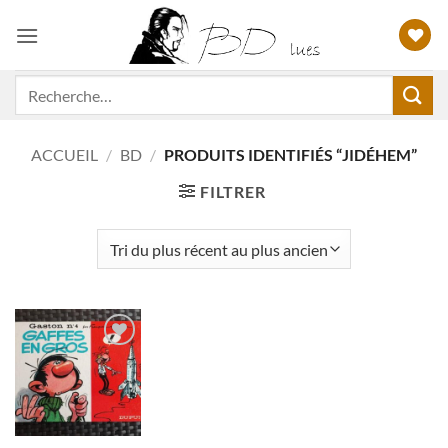
Passer
au
contenu
Recherche
pour :
ACCUEIL
/
BD
/
PRODUITS IDENTIFIÉS “JIDÉHEM”
FILTRER
Ajouter
à ma
liste
d'envies